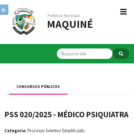
Prefeitura Municipal
MAQUINÉ
Institucional
Governo
Publicações
Transparência
RPPS
CONCURSOS PÚBLICOS
Serviços
Comunicação
PSS 020/2025 - MÉDICO PSIQUIATRA
Servidores
Categoria:
Processo Seletivo Simplificado