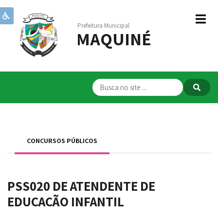
Prefeitura Municipal
MAQUINÉ
Institucional
Governo
Publicações
Transparência
RPPS
CONCURSOS PÚBLICOS
Serviços
Comunicação
PSS020 DE ATENDENTE DE
Servidores
EDUCAÇÃO INFANTIL