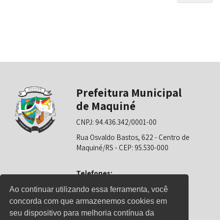
Prefeitura Municipal
de Maquiné
CNPJ: 94.436.342/0001-00
Rua Osvaldo Bastos, 622 - Centro de
Maquiné/RS - CEP: 95.530-000
Telefones:
0800-6281325 (Prefeitura)
Ao continuar utilizando essa ferramenta, você
concorda com que armazenemos cookies em
0800-6281326 (Educação)
seu dispositivo para melhoria contínua da
0800-6281139 (Saúde)