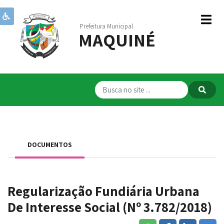
Prefeitura Municipal
MAQUINÉ
Institucional
Governo
Publicações
Transparência
RPPS
DOCUMENTOS
Serviços
Comunicação
Regularização Fundiária Urbana
Servidores
De Interesse Social (Nº 3.782/2018)