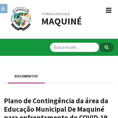
Prefeitura Municipal
MAQUINÉ
Institucional
Governo
Publicações
Transparência
RPPS
DOCUMENTOS
Serviços
Comunicação
Plano de Contingência da área da
Servidores
Educação Municipal De Maquiné
para enfrentamento do COVID-19