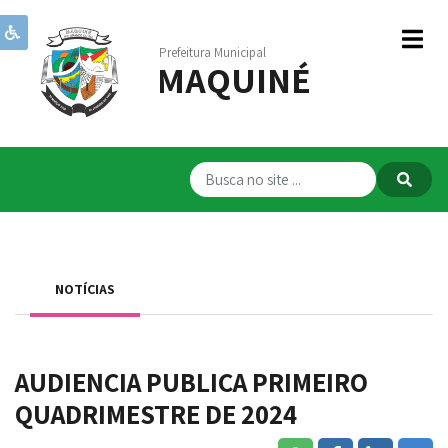
Prefeitura Municipal
MAQUINÉ
Institucional
Governo
Publicações
Transparência
RPPS
NOTÍCIAS
Serviços
Comunicação
AUDIENCIA PUBLICA PRIMEIRO
Servidores
QUADRIMESTRE DE 2024