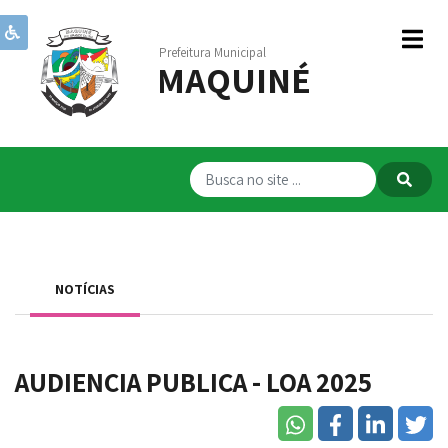
Prefeitura Municipal
MAQUINÉ
Institucional
Governo
Publicações
Transparência
RPPS
NOTÍCIAS
Serviços
Comunicação
AUDIENCIA PUBLICA - LOA 2025
Servidores