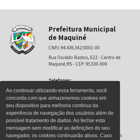
Prefeitura Municipal
de Maquiné
CNPJ: 94.436.342/0001-00
Rua Osvaldo Bastos, 622 - Centro de
Maquiné/RS - CEP: 95.530-000
Telefones:
0800-6281325 (Prefeitura)
Ao continuar utilizando essa ferramenta, você
concorda com que armazenemos cookies em
0800-6281326 (Educação)
seu dispositivo para melhoria contínua da
0800-6281139 (Saúde)
experiência de navegação dos usuários além do
possível tratamento de dados. Ao fechar esta
mensagem sem modificar as definições do seu
Horário de Atendimento
Segunda-feira a sexta-feira: 08h00 às
navegador, os cookies continuarão ativos. Caso