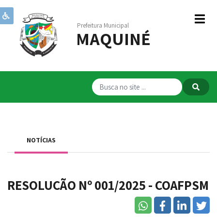
Prefeitura Municipal
MAQUINÉ
Institucional
Governo
Publicações
Transparência
RPPS
NOTÍCIAS
Serviços
Comunicação
RESOLUÇÃO Nº 001/2025 - COAFPSM
Servidores