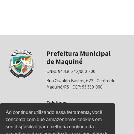
Prefeitura Municipal
de Maquiné
CNPJ: 94.436.342/0001-00
Rua Osvaldo Bastos, 622 - Centro de
Maquiné/RS - CEP: 95.530-000
Telefones:
0800-6281325 (Prefeitura)
Ao continuar utilizando essa ferramenta, você
concorda com que armazenemos cookies em
0800-6281326 (Educação)
seu dispositivo para melhoria contínua da
0800-6281139 (Saúde)
experiência de navegação dos usuários além do