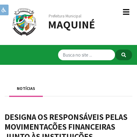
Prefeitura Municipal
MAQUINÉ
Institucional
Governo
Publicações
Transparência
RPPS
NOTÍCIAS
Serviços
Comunicação
DESIGNA OS RESPONSÁVEIS PELAS
Servidores
MOVIMENTAÇÕES FINANCEIRAS
JUNTO ÀS INSTITUIÇÕES