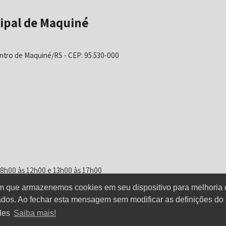
ipal de Maquiné
ntro de Maquiné/RS - CEP: 95.530-000
 08h00 às 12h00 e 13h00 às 17h00
om que armazenemos cookies em seu dispositivo para melhoria 
dos. Ao fechar esta mensagem sem modificar as definições do
eles
Saiba mais!