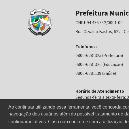
Prefeitura Munic
CNPJ: 94.436.342/0001-00
Rua Osvaldo Bastos, 622 - Ce
Telefones:
0800-6281325 (Prefeitura)
0800-6281326 (Educação)
0800-6281139 (Saúde)
Horário de Atendimento
Segunda-feira a sexta-feira:
Ao continuar utilizando essa ferramenta, você concorda c
navegação dos usuários além do possível tratamento de da
continuarão ativos. Caso não concorde com a utilização d
© Copyright 2021 - Direitos reservados à Prefeitura de Maquiné/RS