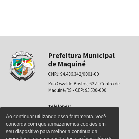
Prefeitura Municipal
de Maquiné
CNPJ: 94.436.342/0001-00
Rua Osvaldo Bastos, 622 - Centro de
Maquiné/RS - CEP: 95.530-000
Telefones:
0800-6281325 (Prefeitura)
Ao continuar utilizando essa ferramenta, você
concorda com que armazenemos cookies em
0800-6281326 (Educação)
seu dispositivo para melhoria contínua da
0800-6281139 (Saúde)
experiência de navegação dos usuários além do