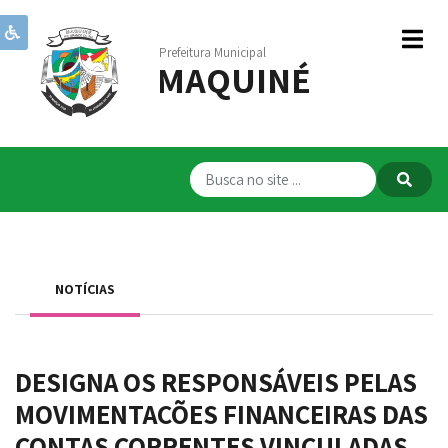
Prefeitura Municipal
MAQUINÉ
Institucional
Governo
Publicações
Transparência
RPPS
NOTÍCIAS
Serviços
Comunicação
DESIGNA OS RESPONSÁVEIS PELAS
Servidores
MOVIMENTAÇÕES FINANCEIRAS DAS
CONTAS CORRENTES VINCULADAS