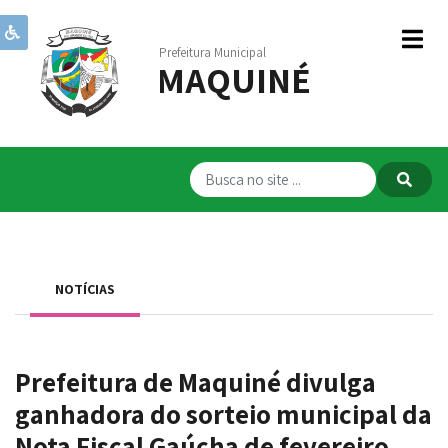
Prefeitura Municipal
MAQUINÉ
Institucional
Governo
Publicações
Transparência
RPPS
NOTÍCIAS
Serviços
Comunicação
Prefeitura de Maquiné divulga
Servidores
ganhadora do sorteio municipal da
Nota Fiscal Gaúcha de fevereiro