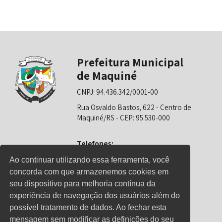
Prefeitura Municipal
de Maquiné
CNPJ: 94.436.342/0001-00
Rua Osvaldo Bastos, 622 - Centro de
Maquiné/RS - CEP: 95.530-000
Telefones:
0800-6281325 (Prefeitura)
Ao continuar utilizando essa ferramenta, você
concorda com que armazenemos cookies em
0800-6281326 (Educação)
seu dispositivo para melhoria contínua da
0800-6281139 (Saúde)
experiência de navegação dos usuários além do
possível tratamento de dados. Ao fechar esta
mensagem sem modificar as definições do seu
Horário de Atendimento