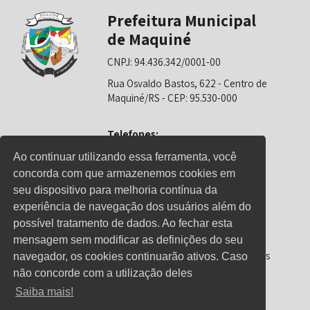
Prefeitura Municipal
de Maquiné
CNPJ: 94.436.342/0001-00
Rua Osvaldo Bastos, 622 - Centro de
Maquiné/RS - CEP: 95.530-000
Telefones:
0800-6281325 (Prefeitura)
Ao continuar utilizando essa ferramenta, você
concorda com que armazenemos cookies em
0800-6281326 (Educação)
seu dispositivo para melhoria contínua da
0800-6281139 (Saúde)
experiência de navegação dos usuários além do
possível tratamento de dados. Ao fechar esta
mensagem sem modificar as definições do seu
Horário de Atendimento
Segunda-feira a sexta-feira: 08h00 às
navegador, os cookies continuarão ativos. Caso
12h00 e 13h00 às 17h00
não concorde com a utilização deles
Saiba mais!