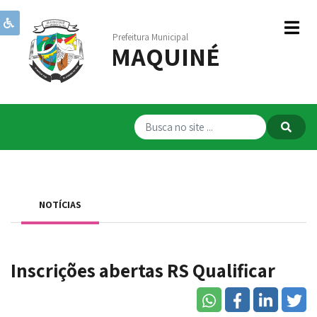
Prefeitura Municipal
MAQUINÉ
Institucional
Governo
Publicações
Transparência
RPPS
NOTÍCIAS
Serviços
Comunicação
Inscrições abertas RS Qualificar
Servidores