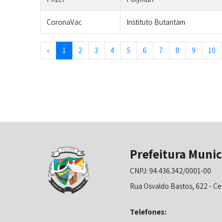
CoronaVac
Instituto Butantam
Previous
«
1
2
3
4
5
6
7
8
9
10
Prefeitura Munic
CNPJ: 94.436.342/0001-00
Rua Osvaldo Bastos, 622 - Ce
Telefones: