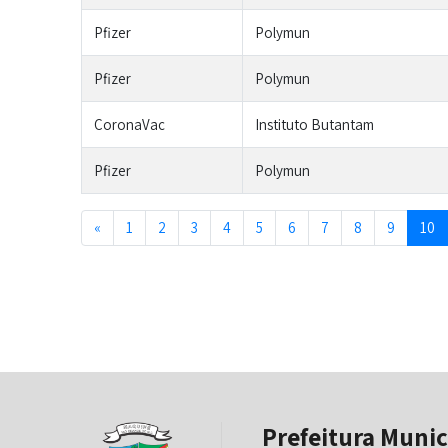
Pfizer
Polymun
Pfizer
Polymun
CoronaVac
Instituto Butantam
Pfizer
Polymun
Previous
«
1
2
3
4
5
6
7
8
9
10
Prefeitura Munic