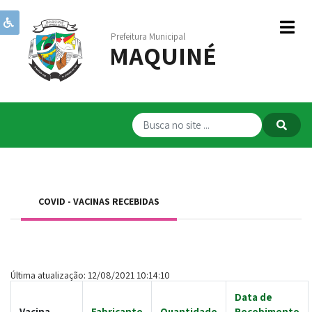
Prefeitura Municipal
MAQUINÉ
Institucional
Governo
Publicações
Transparência
RPPS
COVID - VACINAS RECEBIDAS
Serviços
Comunicação
Servidores
Última atualização: 12/08/2021 10:14:10
Data de
Vacina
Fabricante
Quantidade
Recebimento