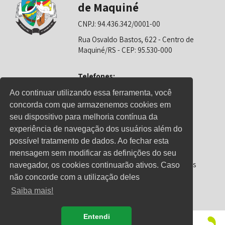
de Maquiné
CNPJ: 94.436.342/0001-00
Rua Osvaldo Bastos, 622 - Centro de
Maquiné/RS - CEP: 95.530-000
Telefones:
0800-6281325 (Prefeitura)
Ao continuar utilizando essa ferramenta, você
concorda com que armazenemos cookies em
0800-6281326 (Educação)
seu dispositivo para melhoria contínua da
0800-6281139 (Saúde)
experiência de navegação dos usuários além do
possível tratamento de dados. Ao fechar esta
mensagem sem modificar as definições do seu
Horário de Atendimento
Segunda-feira a sexta-feira: 08h00 às
navegador, os cookies continuarão ativos. Caso
12h00 e 13h00 às 17h00
não concorde com a utilização deles
Saiba mais!
Entendi
© Copyright 2021 - Direitos reservados à Prefeitura de