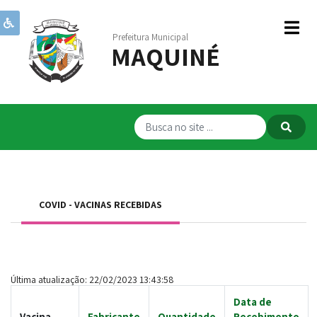
Prefeitura Municipal
MAQUINÉ
Institucional
Governo
Publicações
Transparência
RPPS
COVID - VACINAS RECEBIDAS
Serviços
Comunicação
Servidores
Última atualização: 22/02/2023 13:43:58
Data de
Vacina
Fabricante
Quantidade
Recebimento