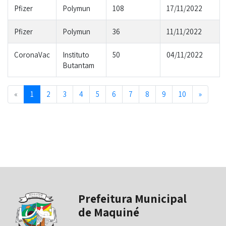
Pfizer
Polymun
108
17/11/2022
Pfizer
Polymun
36
11/11/2022
CoronaVac
Instituto
50
04/11/2022
Butantam
Previous
Next
«
1
2
3
4
5
6
7
8
9
10
»
Prefeitura Municipal
de Maquiné