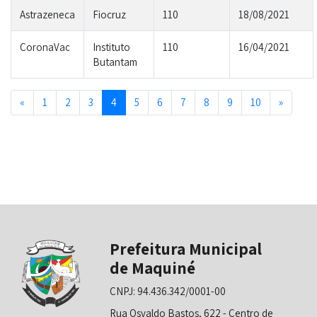
Astrazeneca
Fiocruz
110
18/08/2021
CoronaVac
Instituto
110
16/04/2021
Butantam
Previous
Next
«
1
2
3
4
5
6
7
8
9
10
»
Prefeitura Municipal
de Maquiné
CNPJ: 94.436.342/0001-00
Rua Osvaldo Bastos, 622 - Centro de