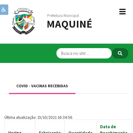
Prefeitura Municipal
MAQUINÉ
Institucional
Governo
Publicações
Transparência
RPPS
COVID - VACINAS RECEBIDAS
Serviços
Comunicação
Servidores
Última atualização: 15/10/2021 16:34:56
Data de
Vacina
Fabricante
Quantidade
Recebimento