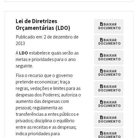
Lei de Diretrizes
BAIXAR
Orçamentárias (LDO)
DOCUMENTO
Publicado em: 2 de dezembro de
BAIXAR
2013
DOCUMENTO
A
LDO
estabelece quais serão as
BAIXAR
metas e prioridades para o ano
DOCUMENTO
seguinte.
BAIXAR
DOCUMENTO
Fixa o recurso que o governo
pretende economizar; traça
BAIXAR
regras, vedações e limites para as
DOCUMENTO
despesas dos Poderes; autoriza o
aumento das despesas com
BAIXAR
DOCUMENTO
pessoal; regulamenta as
transferências a entes públicos e
BAIXAR
privados; disciplina o equilíbrio
DOCUMENTO
entre as receitas e as despesas;
indica prioridades para
BAIXAR
DOCUMENTO