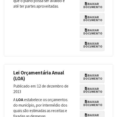
que o plano possa ser avalido e
BAIXAR
até ter partes aproveitadas.
DOCUMENTO
BAIXAR
DOCUMENTO
BAIXAR
DOCUMENTO
BAIXAR
DOCUMENTO
Lei Orçamentária Anual
BAIXAR
(LOA)
DOCUMENTO
Publicado em: 12 de dezembro de
BAIXAR
2013
DOCUMENTO
A
LOA
estabelece os orçamentos
BAIXAR
do município, por intermédio dos
DOCUMENTO
quais são estimadas as receitas e
BAIXAR
fixadas as despesas.