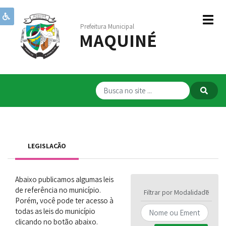
Prefeitura Municipal
MAQUINÉ
Institucional
Governo
Publicações
Transparência
RPPS
LEGISLAÇÃO
Serviços
Comunicação
Abaixo publicamos algumas leis
de referência no município.
Servidores
Filtrar por Modalidade
Porém, você pode ter acesso à
todas as leis do município
clicando no botão abaixo.