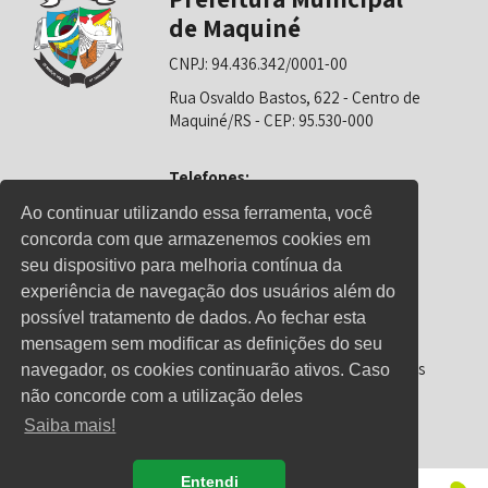
de Maquiné
CNPJ: 94.436.342/0001-00
Rua Osvaldo Bastos, 622 - Centro de
Maquiné/RS - CEP: 95.530-000
Telefones:
0800-6281325 (Prefeitura)
Ao continuar utilizando essa ferramenta, você
concorda com que armazenemos cookies em
0800-6281326 (Educação)
seu dispositivo para melhoria contínua da
0800-6281139 (Saúde)
experiência de navegação dos usuários além do
possível tratamento de dados. Ao fechar esta
mensagem sem modificar as definições do seu
Horário de Atendimento
Segunda-feira a sexta-feira: 08h00 às
navegador, os cookies continuarão ativos. Caso
12h00 e 13h00 às 17h00
não concorde com a utilização deles
Saiba mais!
Entendi